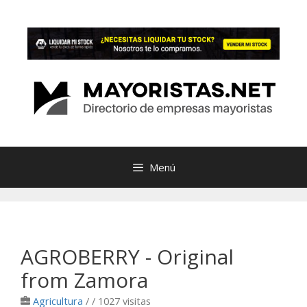
Saltar
al
contenido
Menú
AGROBERRY - Original
from Zamora
Agricultura
/
/ 1027 visitas