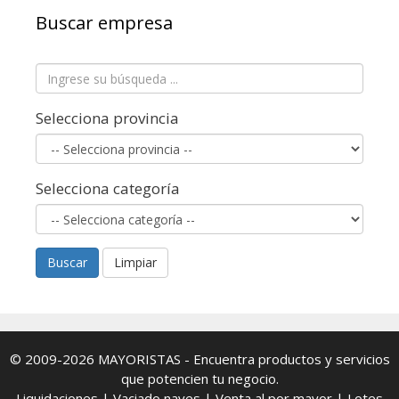
Buscar empresa
Selecciona provincia
Selecciona categoría
Buscar
Limpiar
© 2009-2026
MAYORISTAS
- Encuentra productos y servicios
que potencien tu negocio.
Liquidaciones
|
Vaciado naves
|
Venta al por mayor
|
Lotes