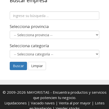
Buscar empresa
Selecciona provincia
Selecciona categoría
Buscar
Limpiar
© 2009-2026
MAYORISTAS
- Encuentra productos y servicios
que potencien tu negocio.
Liquidaciones
|
Vaciado naves
|
Venta al por mayor
|
Lotes
en liquidación
|
Vender stocks