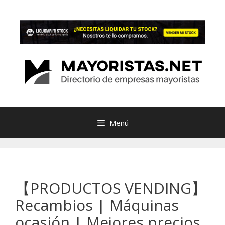
Saltar
al
contenido
Menú
【PRODUCTOS VENDING】
Recambios | Máquinas
ocasión | Mejores precios