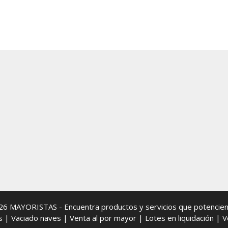
026
MAYORISTAS
- Encuentra productos y servicios que potencien
s
|
Vaciado naves
|
Venta al por mayor
|
Lotes en liquidación
|
V