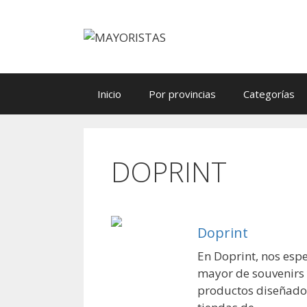
Saltar
al
contenido
Inicio
Por provincias
Categorías
DOPRINT
Doprint
En Doprint, nos espe
mayor de souvenirs 
productos diseñados